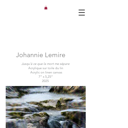
Johannie Lemire
Jusqu'à ce que la mort me sépare
Acrylique sur toile du lin
Acrylic on linen canvas
7“ x 5,25“
2025