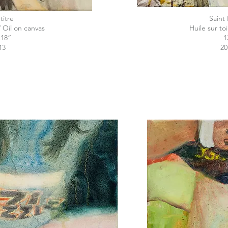
titre
Saint 
/ Oil on canvas
Huile sur to
x18“
1
13
20