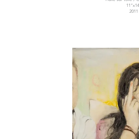
11“x1
2011