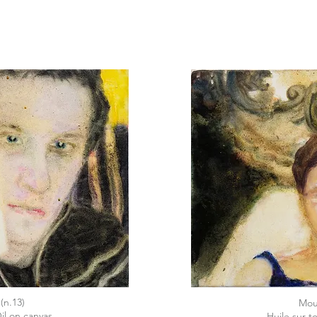
(n.13)
Mou
Oil on canvas
Huile sur to