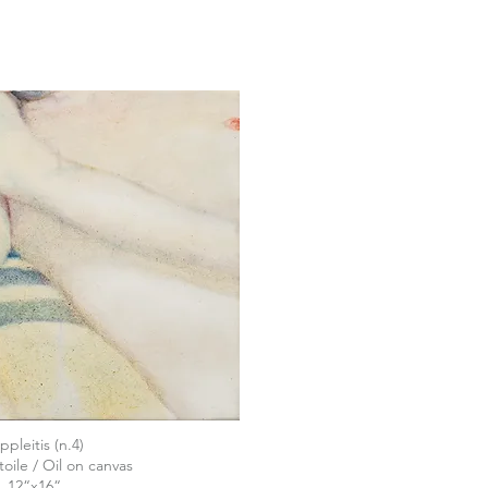
ppleitis (n.4)
toile / Oil on canvas
12“x16“