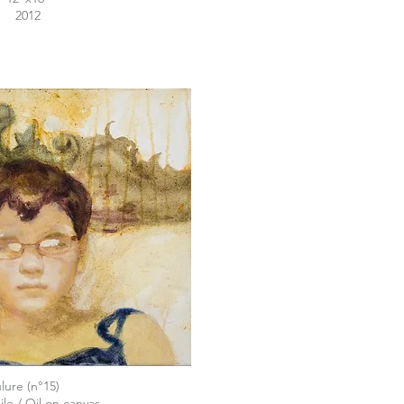
2012
lure (n°15)
ile / Oil on canvas