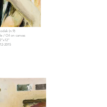
codak (n.9)
ile / Oil on canvas
2“x12“
12-2015