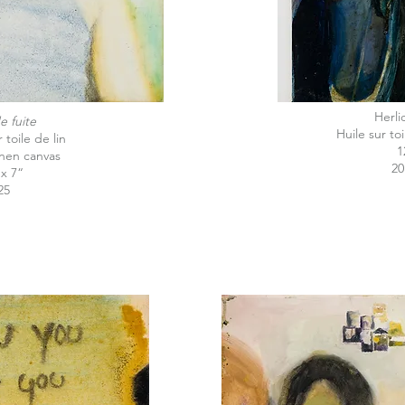
Herli
e fuite
Huile sur to
 toile de lin
1
linen canvas
20
“x 7“
25