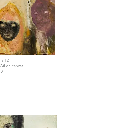
(n°12)
 Oil on canvas
18“
2