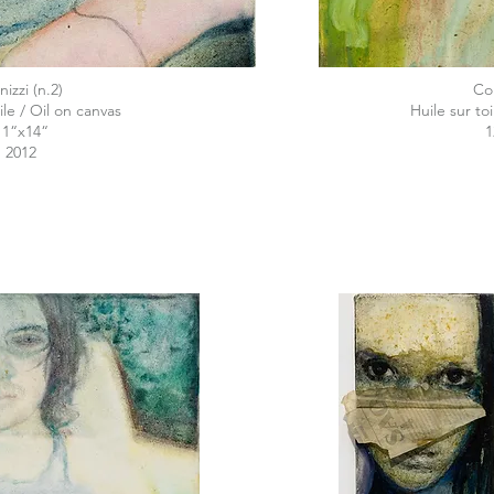
inizzi (n.2)
Coi
ile / Oil on canvas
Huile sur to
11“x14“
1
2012