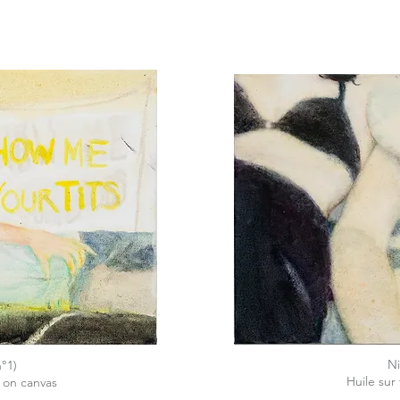
Ni
°1)
Huile sur 
l on canvas