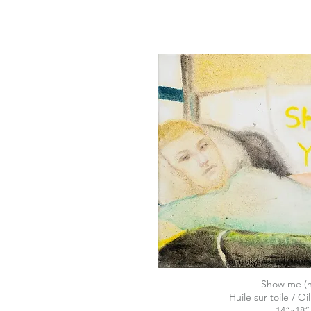
Show me (n
Huile sur toile / Oi
14“x18“