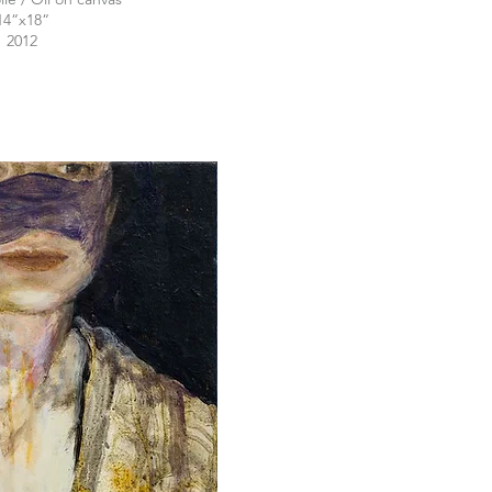
14“x18“
2012