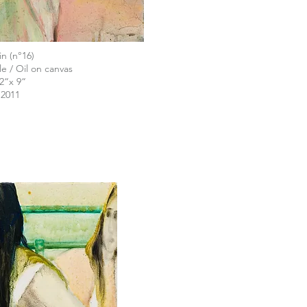
n (n°16)
ile / Oil on canvas
2“x 9“
2011