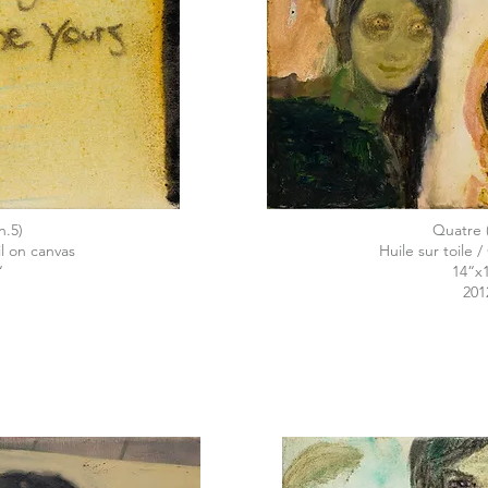
n.5)
Quatre 
il on canvas
Huile sur toile /
“
14“x
201