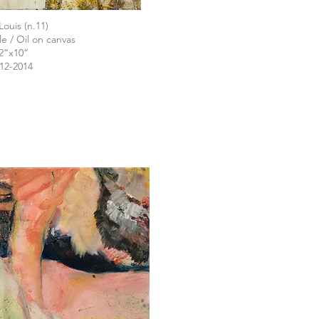
Louis (n.11)
ile / Oil on canvas
2“x10“
12-2014