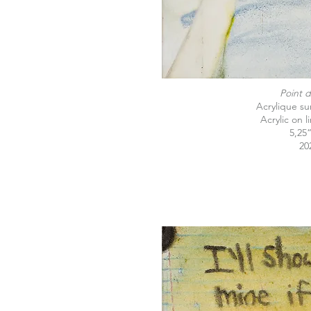
Point d
Acrylique sur
Acrylic on 
5,25
20