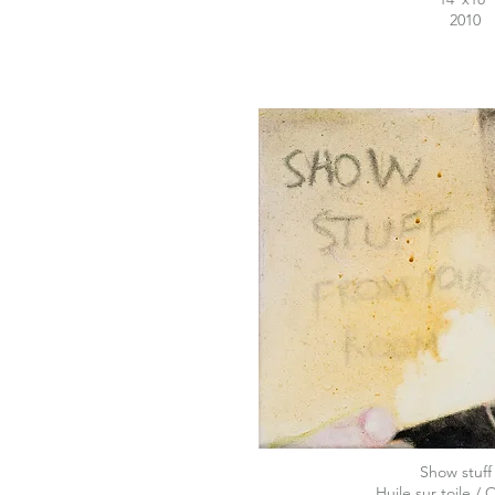
2010
Show stuff 
Huile sur toile / 