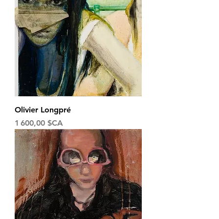
Olivier Longpré
Prix
1 600,00 $CA