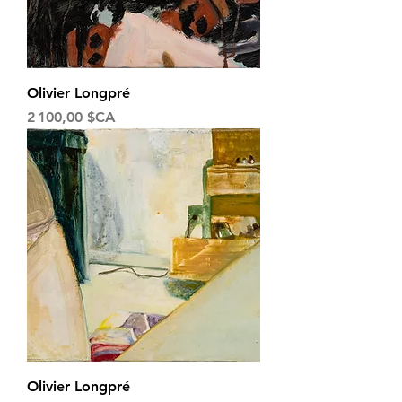
Olivier Longpré
Prix
2 100,00 $CA
Olivier Longpré