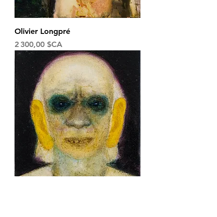
Olivier Longpré
Prix
2 300,00 $CA
Olivier Longpré
Prix
1 400,00 $CA