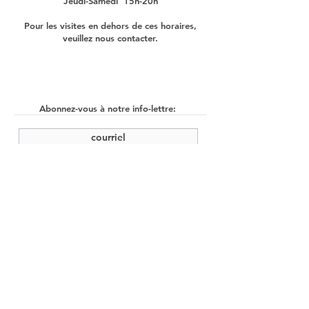
Jeudi-Samedi 15h-20h
Pour les visites en dehors de ces horaires,
veuillez nous contacter.
Abonnez-vous à notre info-lettre:
soumettre
©2022 by Cache Studio