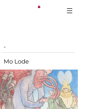
<
Mo Lode