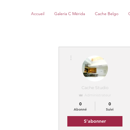
Accueil
Galería C Mérida
Cache Belgo
Plus d'actions
Cache Studio
Administrateur
0
0
Abonné
Suivi
S'abonner